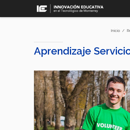
Pasar
al
contenido
principal
Inicio
R
Aprendizaje Servicio